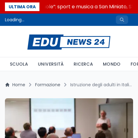
“Noi siamo le Scuole”: sport e musica a San Miniato, STEM
ULTIMA ORA
Loading...
SCUOLA
UNIVERSITÀ
RICERCA
MONDO
FO
Home
Formazione
Istruzione degli adulti in Italia: normativa aggiornata, funzionamento di CPIA e corsi serali