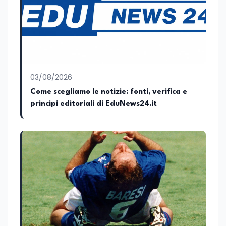
trent’anni dalla fondazione di Alleanza
nazionale. Per tre legislature sono stato
collaboratore parlamentare
occupandomi di legge di bilancio e di
politiche agroalimentari con particolare
riferimento all’export del Made in Italy e
al contrasto dell’Italian sounding,
collaborando con le Camera di
03/08/2026
commercio italiane all’estero.
Come scegliamo le notizie: fonti, verifica e
Appassionato di storia, di sociologia e di
principi editoriali di EduNews24.it
costume, spesso racconto all’interno
delle collaborazioni giornalistiche i
cambiamenti della società italiana e
internazionale attraverso gli usi, le
abitudini e i protagonisti che hanno
accompagnato negli anni lo sviluppo e la
crescita sociale e culturale. Pugliese di
nascita, vivo a Roma o in un ipotetico
altrove.