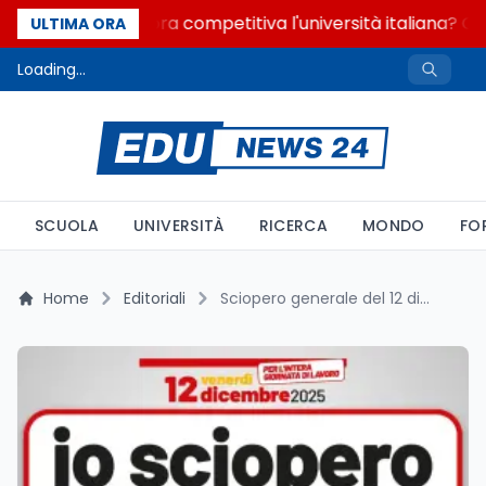
Quanto è ancora competitiva l'università italiana? Cos
ULTIMA ORA
Loading...
SCUOLA
UNIVERSITÀ
RICERCA
MONDO
FO
Home
Editoriali
Sciopero generale del 12 dicembre 2025: impatti su trasporti e scuole in tutta Italia