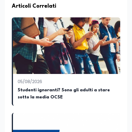
occupo di politica e di economia. Per
Articoli Correlati
Edunews24 curo l’informazione politica
relativa ai temi dell’Istruzione. In
particolare, scrivendo delle attività
istituzionali con un focus sia sulle
iniziative e sui programmi dei Ministeri
dell’Istruzione e del Merito, dell’Università
e della Ricerca e della Cultura che su
quelle delle commissioni parlamentari
della Camera dei deputati e del Senato
della Repubblica. Inoltre, sono
amministratore unico di Italialab srl con
cui curo uffici stampa pubblici e privati e
05/08/2026
sviluppo programmi di valorizzazione
culturale e di promozione territoriale. In
Studenti ignoranti? Sono gli adulti a stare
passato ho collaborato con testate
sotto la media OCSE
nazionali e regionali, in particolare
pugliesi, e ho scritto i volumi Il sindaco di
Tutti, edito da Il Castello editore e Dal
Rosso al Nero. Ho partecipato al volume
collettivo edito dalla Fondazione
Tatarella e da Giubilei Regnani editore sui