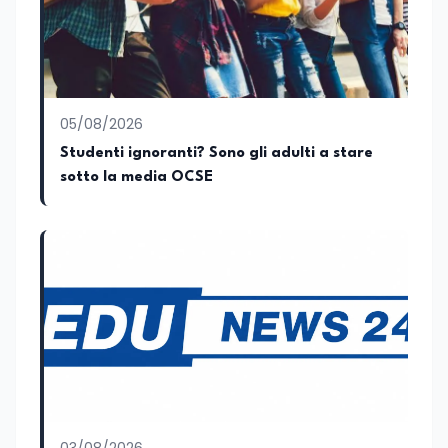
nazionale. Per tre legislature sono stato
collaboratore parlamentare
occupandomi di legge di bilancio e di
politiche agroalimentari con particolare
riferimento all’export del Made in Italy e
al contrasto dell’Italian sounding,
collaborando con le Camera di
05/08/2026
commercio italiane all’estero.
Studenti ignoranti? Sono gli adulti a stare
Appassionato di storia, di sociologia e di
sotto la media OCSE
costume, spesso racconto all’interno
delle collaborazioni giornalistiche i
cambiamenti della società italiana e
internazionale attraverso gli usi, le
abitudini e i protagonisti che hanno
accompagnato negli anni lo sviluppo e la
crescita sociale e culturale. Pugliese di
nascita, vivo a Roma o in un ipotetico
altrove.