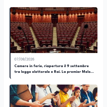
Edunews24 curo l’informazione politica
relativa ai temi dell’Istruzione. In
particolare, scrivendo delle attività
istituzionali con un focus sia sulle
iniziative e sui programmi dei Ministeri
dell’Istruzione e del Merito, dell’Università
e della Ricerca e della Cultura che su
quelle delle commissioni parlamentari
della Camera dei deputati e del Senato
della Repubblica. Inoltre, sono
amministratore unico di Italialab srl con
cui curo uffici stampa pubblici e privati e
07/08/2026
sviluppo programmi di valorizzazione
culturale e di promozione territoriale. In
Camere in ferie, riapertura il 9 settembre
passato ho collaborato con testate
tra legge elettorale e Rai. La premier Meloni
nazionali e regionali, in particolare
attesa a Bari il 4 settembre per celebrare il
pugliesi, e ho scritto i volumi Il sindaco di
Tutti, edito da Il Castello editore e Dal
governo più longevo dell’Italia repubblicana
Rosso al Nero. Ho partecipato al volume
collettivo edito dalla Fondazione
Tatarella e da Giubilei Regnani editore sui
trent’anni dalla fondazione di Alleanza