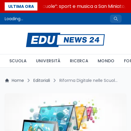
“Noi siamo le Scuole”: sport e musica a San Miniato, ST
ULTIMA ORA
Loading...
SCUOLA
UNIVERSITÀ
RICERCA
MONDO
FO
Home
Editoriali
Riforma Digitale nelle Scuole: Lezioni dall'Estero per l'Italia