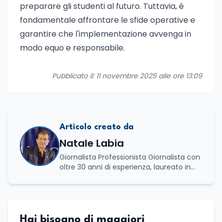
preparare gli studenti al futuro. Tuttavia, è
fondamentale affrontare le sfide operative e
garantire che l'implementazione avvenga in
modo equo e responsabile.
Pubblicato il: 11 novembre 2025 alle ore 13:09
Articolo creato da
Natale Labia
Giornalista Professionista Giornalista con
oltre 30 anni di esperienza, laureato in
scienze politiche e relazioni internazionali
all’Università La Sapienza di Roma,
collaboro a contratto con L’Edicola e Il
Mattino di Puglia e Basilicata dove mi
occupo di politica e di economia. Per
Hai bisogno di maggiori