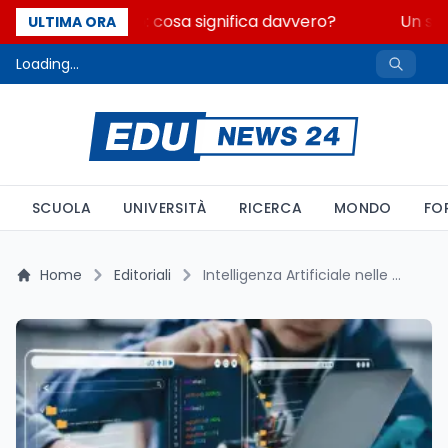
Fondo perduto: cosa significa davvero?
Un sec
ULTIMA ORA
Loading...
SCUOLA
UNIVERSITÀ
RICERCA
MONDO
FO
Home
Editoriali
Intelligenza Artificiale nelle Scuole Italiane: Tra Innovazione e Sfide Operative