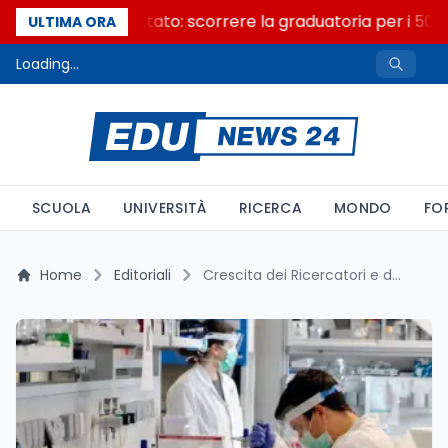
Consiglio di Stato: scorrere la graduatoria per i 500 
ULTIMA ORA
Loading...
SCUOLA
UNIVERSITÀ
RICERCA
MONDO
FO
Home
Editoriali
Crescita dei Ricercatori e delle Ricercatrici nelle Università e nel Pubblico: Analisi dei Dati Istat 2023