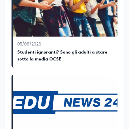
dell’Istruzione e del Merito, dell’Università
e della Ricerca e della Cultura che su
quelle delle commissioni parlamentari
della Camera dei deputati e del Senato
della Repubblica. Inoltre, sono
amministratore unico di Italialab srl con
cui curo uffici stampa pubblici e privati e
05/08/2026
sviluppo programmi di valorizzazione
culturale e di promozione territoriale. In
Studenti ignoranti? Sono gli adulti a stare
passato ho collaborato con testate
sotto la media OCSE
nazionali e regionali, in particolare
pugliesi, e ho scritto i volumi Il sindaco di
Tutti, edito da Il Castello editore e Dal
Rosso al Nero. Ho partecipato al volume
collettivo edito dalla Fondazione
Tatarella e da Giubilei Regnani editore sui
trent’anni dalla fondazione di Alleanza
nazionale. Per tre legislature sono stato
collaboratore parlamentare
occupandomi di legge di bilancio e di
politiche agroalimentari con particolare
riferimento all’export del Made in Italy e