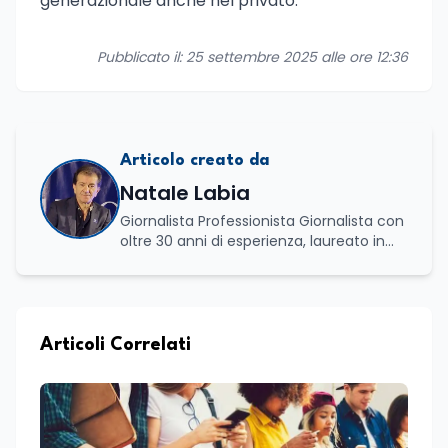
generazionale anche nel privato.
Pubblicato il: 25 settembre 2025 alle ore 12:36
Articolo creato da
Natale Labia
Giornalista Professionista Giornalista con
oltre 30 anni di esperienza, laureato in
scienze politiche e relazioni internazionali
all’Università La Sapienza di Roma,
collaboro a contratto con L’Edicola e Il
Mattino di Puglia e Basilicata dove mi
occupo di politica e di economia. Per
Articoli Correlati
Edunews24 curo l’informazione politica
relativa ai temi dell’Istruzione. In
particolare, scrivendo delle attività
istituzionali con un focus sia sulle
iniziative e sui programmi dei Ministeri