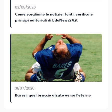
al contrasto dell’Italian sounding,
collaborando con le Camera di
03/08/2026
commercio italiane all’estero.
Come scegliamo le notizie: fonti, verifica e
Appassionato di storia, di sociologia e di
principi editoriali di EduNews24.it
costume, spesso racconto all’interno
delle collaborazioni giornalistiche i
cambiamenti della società italiana e
internazionale attraverso gli usi, le
abitudini e i protagonisti che hanno
accompagnato negli anni lo sviluppo e la
crescita sociale e culturale. Pugliese di
nascita, vivo a Roma o in un ipotetico
altrove.
31/07/2026
Baresi, quel braccio alzato verso l'eterno