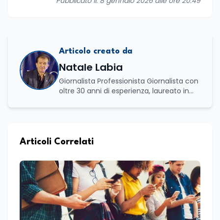
Pubblicato il: 8 gennaio 2026 alle ore 20:49
Articolo creato da
Natale Labia
Giornalista Professionista Giornalista con
oltre 30 anni di esperienza, laureato in
scienze politiche e relazioni internazionali
all’Università La Sapienza di Roma,
collaboro a contratto con L’Edicola e Il
Mattino di Puglia e Basilicata dove mi
occupo di politica e di economia. Per
Articoli Correlati
Edunews24 curo l’informazione politica
relativa ai temi dell’Istruzione. In
particolare, scrivendo delle attività
istituzionali con un focus sia sulle
iniziative e sui programmi dei Ministeri
dell’Istruzione e del Merito, dell’Università
e della Ricerca e della Cultura che su
quelle delle commissioni parlamentari