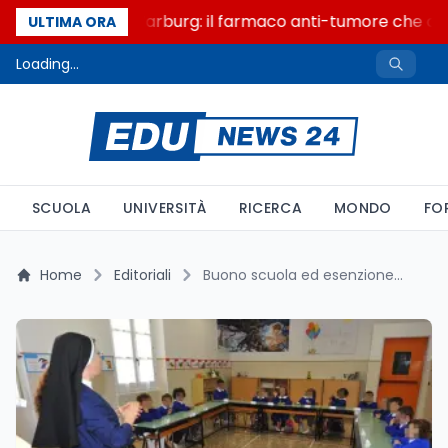
Un secolo di Warburg: il farmaco anti-tumore che acce
ULTIMA ORA
Loading...
SCUOLA
UNIVERSITÀ
RICERCA
MONDO
FO
Home
Editoriali
Buono scuola ed esenzione IMU: Le novità nella manovra di bilancio 2026 per le Paritarie