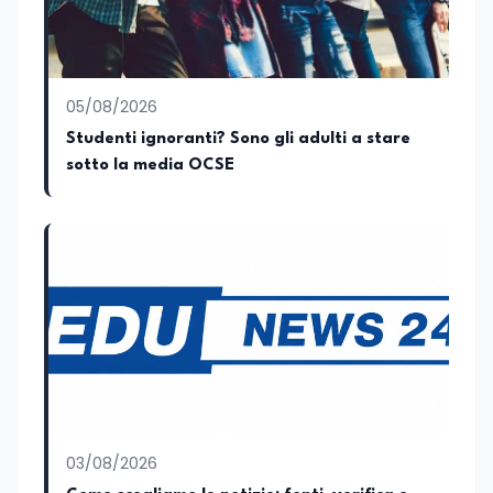
della Camera dei deputati e del Senato
della Repubblica. Inoltre, sono
amministratore unico di Italialab srl con
cui curo uffici stampa pubblici e privati e
05/08/2026
sviluppo programmi di valorizzazione
culturale e di promozione territoriale. In
Studenti ignoranti? Sono gli adulti a stare
passato ho collaborato con testate
sotto la media OCSE
nazionali e regionali, in particolare
pugliesi, e ho scritto i volumi Il sindaco di
Tutti, edito da Il Castello editore e Dal
Rosso al Nero. Ho partecipato al volume
collettivo edito dalla Fondazione
Tatarella e da Giubilei Regnani editore sui
trent’anni dalla fondazione di Alleanza
nazionale. Per tre legislature sono stato
collaboratore parlamentare
occupandomi di legge di bilancio e di
politiche agroalimentari con particolare
riferimento all’export del Made in Italy e
al contrasto dell’Italian sounding,
collaborando con le Camera di
03/08/2026
commercio italiane all’estero.