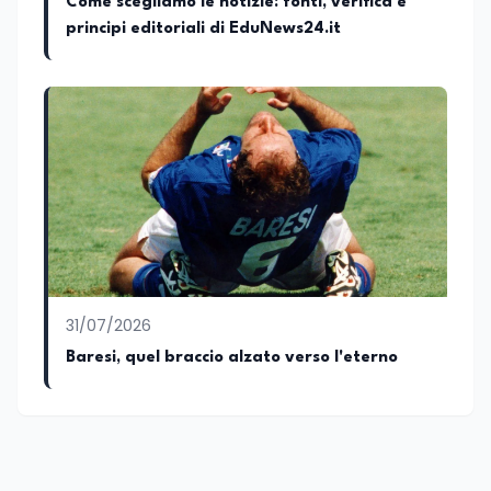
Come scegliamo le notizie: fonti, verifica e
Appassionato di storia, di sociologia e di
principi editoriali di EduNews24.it
costume, spesso racconto all’interno
delle collaborazioni giornalistiche i
cambiamenti della società italiana e
internazionale attraverso gli usi, le
abitudini e i protagonisti che hanno
accompagnato negli anni lo sviluppo e la
crescita sociale e culturale. Pugliese di
nascita, vivo a Roma o in un ipotetico
altrove.
31/07/2026
Baresi, quel braccio alzato verso l'eterno