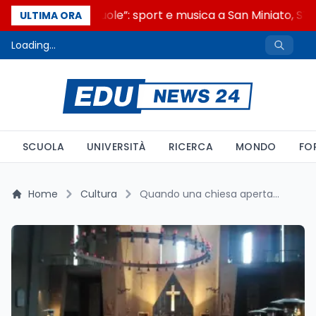
“Noi siamo le Scuole”: sport e musica a San Miniato, STEM
ULTIMA ORA
Loading...
SCUOLA
UNIVERSITÀ
RICERCA
MONDO
FO
Home
Cultura
Quando una chiesa aperta di sera diventa simbolo di accoglienza: spiritualità e cultura a Milano