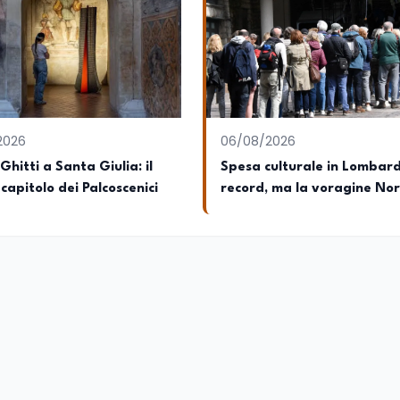
2026
06/08/2026
Ghitti a Santa Giulia: il
Spesa culturale in Lombar
capitolo dei Palcoscenici
record, ma la voragine No
Sud triplica