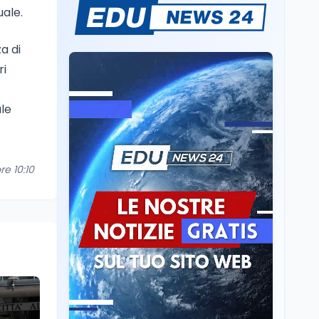
Tecnologia
8 ago
ale.
Il tool che rimuove il
GDID di Windows
disattiva Hello e
a di
OneDrive
ri
Scuola
8 ago
Latino alle medie dal
ale
2026/2027: come
funziona il LEL opzionale
Scuola
8 ago
re 10:10
Montessori e educazione
alla pace: quante scuole
statali ha l'Italia
Scuola
8 ago
Canzoni di Guccini a
scuola, la bozza MIM ha
già aperto la porta