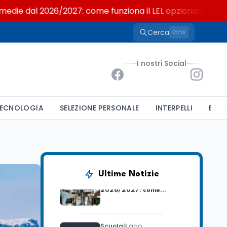
e dal 2026/2027: come funziona il LEL opzionale
Cerca
K
Ctrl
Scuola
8 ago
Polizza sanitaria scuola:
I nostri Social
64 euro pro-capite,
supplenti brevi esclusi
Tecnologia
8 ago
ECNOLOGIA
SELEZIONE PERSONALE
INTERPELLI
BAND
Il tool che rimuove il
GDID di Windows
disattiva Hello e
OneDrive
Scuola
8 ago
Latino alle medie dal
Ultime Notizie
2026/2027: come
funziona il LEL opzionale
Scuola
8 ago
Montessori e educazione