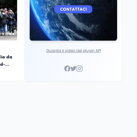
Guarda il video del plugin API
dia da
rd-