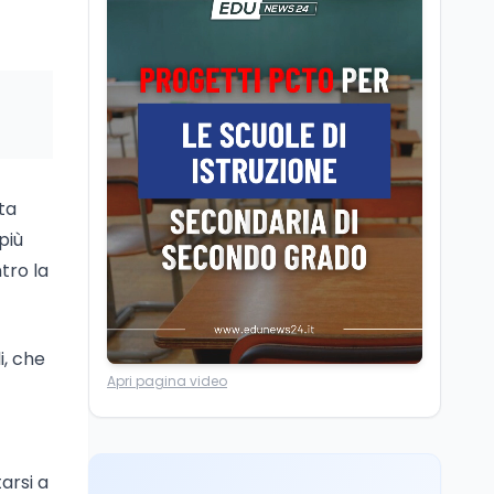
Latino alle medie dal
2026/2027: come
funziona il LEL opzionale
Scuola
8 ago
Montessori e educazione
alla pace: quante scuole
statali ha l'Italia
ta
più
Scuola
8 ago
ntro la
Canzoni di Guccini a
scuola, la bozza MIM ha
già aperto la porta
i, che
Scuola
8 ago
Apri pagina video
Polizza sanitaria scuola:
64 euro pro-capite,
supplenti brevi esclusi
arsi a