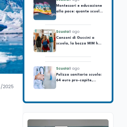
alla pace: quante scuole
statali ha l'Italia
Scuola
8 ago
Canzoni di Guccini a
scuola, la bozza MIM ha
già aperto la porta
Scuola
8 ago
Polizza sanitaria scuola:
64 euro pro-capite,
supplenti brevi esclusi
4/2025
Tecnologia
8 ago
Il tool che rimuove il
GDID di Windows
disattiva Hello e
OneDrive
Scuola
8 ago