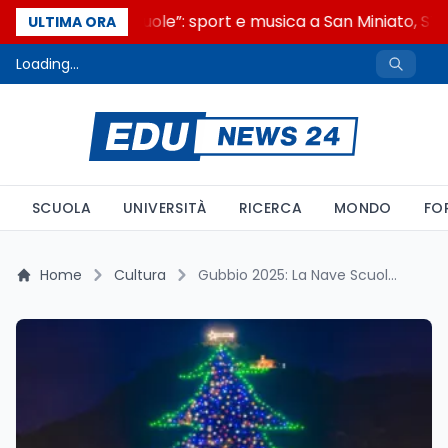
“Noi siamo le Scuole”: sport e musica a San Miniato, STEM
ULTIMA ORA
Loading...
SCUOLA
UNIVERSITÀ
RICERCA
MONDO
FO
Home
Cultura
Gubbio 2025: La Nave Scuola Amerigo Vespucci Testimonial dell’Accensione dell’Albero di Natale più Grande del Mondo