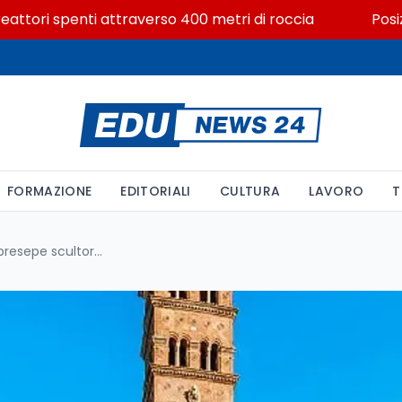
ri spenti attraverso 400 metri di roccia
Posizioni e
FORMAZIONE
EDITORIALI
CULTURA
LAVORO
T
Arnolfo di Cambio e il primo presepe scultoreo: la Natività tra arte e spiritualità nella Basilica di Santa Maria Maggiore