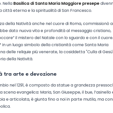
. Nella
Basilica di Santa Maria Maggiore presepe
diven
a città eterna e la spiritualità di San Francesco.
enza della Natività anche nel cuore di Roma, commissionò 
bbe dato nuova vita e profondità al messaggio cristiano,
ccare” il mistero del Natale con lo sguardo e con il cuore.
* in un luogo simbolo della cristianità come Santa Maria
a delle reliquie più venerate, la cosiddetta "Culla di Gesù"
a della Natività.
à tra arte e devozione
Cambio nel 1291, è composto da statue a grandezza presso
a scena evangelica: Maria, San Giuseppe, il bue, l’asinello e
a e articolata, è giunta fino a noi in parte mutila, ma co
olica.