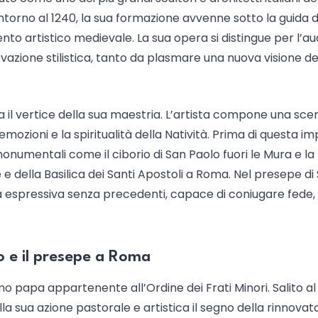
ntorno al 1240, la sua formazione avvenne sotto la guida d
nto artistico medievale. La sua opera si distingue per l’a
novazione stilistica, tanto da plasmare una nuova visione de
il vertice della sua maestria. L’artista compone una sce
emozioni e la spiritualità della Natività. Prima di questa im
onumentali come il ciborio di San Paolo fuori le Mura e la
 e della Basilica dei Santi Apostoli a Roma. Nel presepe di
 espressiva senza precedenti, capace di coniugare fede, 
o e il presepe a Roma
rimo papa appartenente all’Ordine dei Frati Minori. Salito al
alla sua azione pastorale e artistica il segno della rinnovat