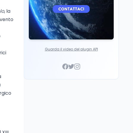
lo
, la
vvento
e
Guarda il video del plugin API
ici
a
a
rgico
XIII