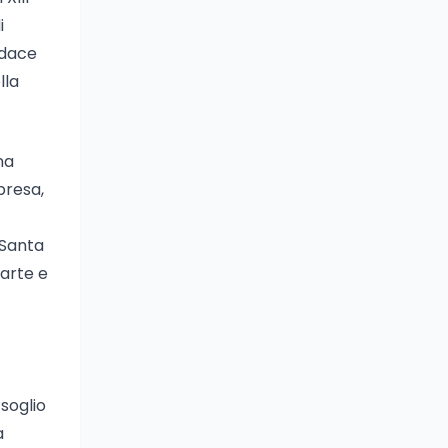
i
udace
lla
na
presa,
 Santa
arte e
 soglio
a