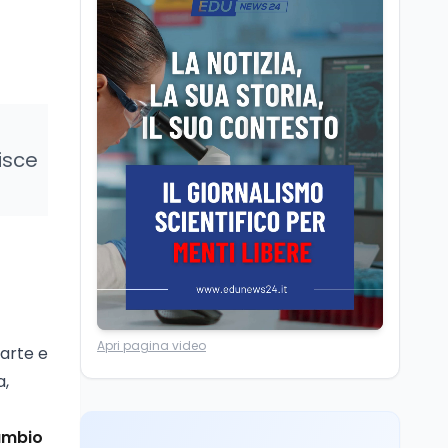
Posizioni economiche
ATA: la matematica
degli arretrati fino a
4.150 euro
Cultura
6 ago
Spesa culturale in
Lombardia da record,
isce
ma la voragine Nord-
Sud triplica
Cultura
6 ago
Francesco Guccini si è
spento a Pàvana: addio
al Maestrone
Ricerca
6 ago
Apri pagina video
’arte e
Un secolo di Warburg: il
farmaco anti-tumore
a,
che accende la glicolisi
ambio
Ricerca
6 ago