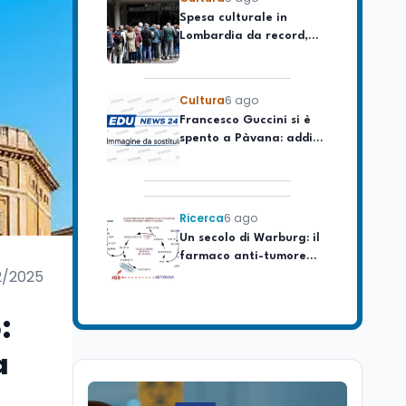
Lombardia da record,
ma la voragine Nord-
Sud triplica
Cultura
6 ago
Francesco Guccini si è
spento a Pàvana: addio
al Maestrone
Ricerca
6 ago
Un secolo di Warburg: il
farmaco anti-tumore
che accende la glicolisi
2/2025
Ricerca
6 ago
Il rivelatore che 'vede' i
:
reattori spenti
attraverso 400 metri di
a
roccia
Scuola
6 ago