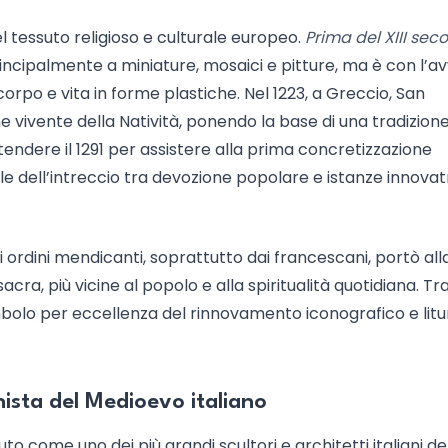
l tessuto religioso e culturale europeo.
Prima del XIII seco
incipalmente a miniature, mosaici e pitture, ma è con l’a
orpo e vita in forme plastiche. Nel 1223, a Greccio, San
vivente della Natività, ponendo la base di una tradizion
tendere il 1291 per assistere alla prima concretizzazione
le dell’intreccio tra devozione popolare e istanze innovatr
i ordini mendicanti, soprattutto dai francescani, portò all
ra, più vicine al popolo e alla spiritualità quotidiana. Tr
imbolo per eccellenza del rinnovamento iconografico e litu
ista del Medioevo italiano
 come uno dei più grandi scultori e architetti italiani del 