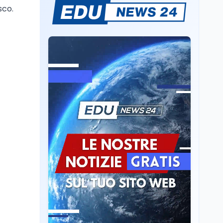
sco.
Il rivelatore che 'vede' i
reattori spenti
attraverso 400 metri di
roccia
Scuola
6 ago
Posizioni economiche
ATA: la matematica
degli arretrati fino a
4.150 euro
Cultura
6 ago
Spesa culturale in
Lombardia da record,
ma la voragine Nord-
Sud triplica
Cultura
6 ago
Francesco Guccini si è
spento a Pàvana: addio
al Maestrone