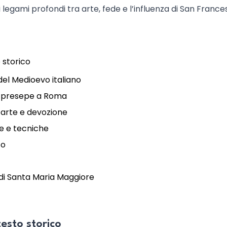
legami profondi tra arte, fede e l’influenza di San France
o storico
del Medioevo italiano
il presepe a Roma
 arte e devozione
ne e tecniche
fo
e di Santa Maria Maggiore
testo storico