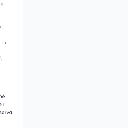
ne
ad
 La
,
ché
 i
nserva