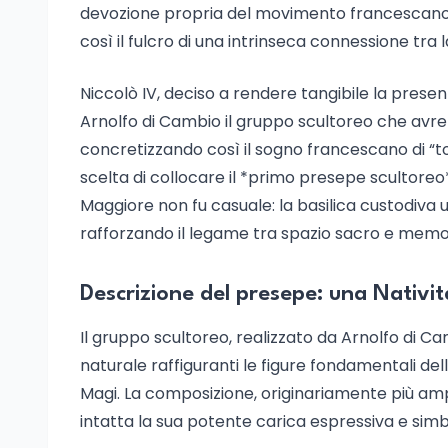
devozione propria del movimento francescano
così il fulcro di una intrinseca connessione tra l
Niccolò IV, deciso a rendere tangibile la pres
Arnolfo di Cambio il gruppo scultoreo che avre
concretizzando così il sogno francescano di “to
scelta di collocare il *primo presepe scultoreo
Maggiore non fu casuale: la basilica custodiva un
rafforzando il legame tra spazio sacro e memori
Descrizione del presepe: una Nativit
Il gruppo scultoreo, realizzato da Arnolfo di 
naturale raffiguranti le figure fondamentali dell
Magi. La composizione, originariamente più ampi
intatta la sua potente carica espressiva e simb