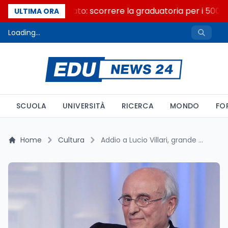
Consiglio di Stato: scorrere la graduatoria per i 500 p
ULTIMA ORA
Loading...
SCUOLA
UNIVERSITÀ
RICERCA
MONDO
FO
Home
Cultura
Addio a Lucio Villari, grande storico italiano