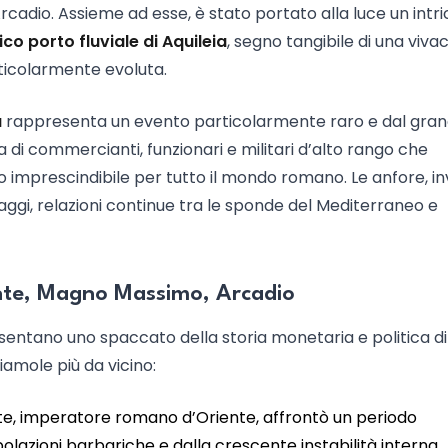
rcadio. Assieme ad esse, è stato portato alla luce un intr
ico porto fluviale di Aquileia
, segno tangibile di una vivac
ticolarmente evoluta.
a
rappresenta un evento particolarmente raro e dal gra
a di commercianti, funzionari e militari d’alto rango che
o imprescindibile per tutto il mondo romano. Le anfore, i
aggi, relazioni continue tra le sponde del Mediterraneo e
lente, Magno Massimo, Arcadio
sentano uno spaccato della storia monetaria e politica di
iamole più da vicino:
nte, imperatore romano d’Oriente, affrontò un periodo
olazioni barbariche e dalla crescente instabilità interna