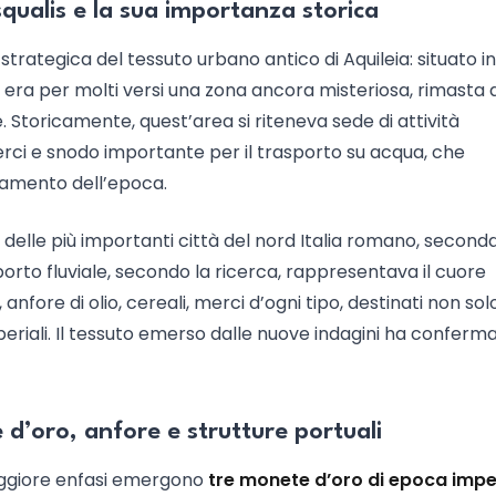
squalis e la sua importanza storica
trategica del tessuto urbano antico di Aquileia: situato in
, era per molti versi una zona ancora misteriosa, rimasta a
 Storicamente, quest’area si riteneva sede di attività
erci e snodo importante per il trasporto su acqua, che
egamento dell’epoca.
 delle più importanti città del nord Italia romano, second
porto fluviale, secondo la ricerca, rappresentava il cuore
, anfore di olio, cereali, merci d’ogni tipo, destinati non sol
mperiali. Il tessuto emerso dalle nuove indagini ha conferm
 d’oro, anfore e strutture portuali
aggiore enfasi emergono
tre monete d’oro di epoca impe