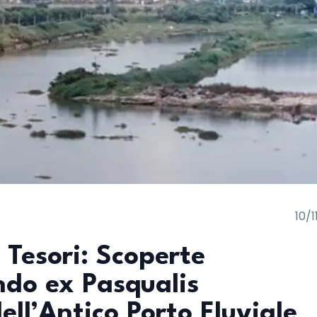
10/
 Tesori: Scoperte
ndo ex Pasqualis
ll’Antico Porto Fluviale