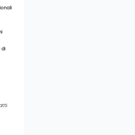
ionali
ni
 di
atti