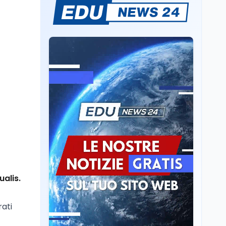
Insegnare matematica
in Italia: quali lauree e
CFU servono per A-26 e
A-28
Lavoro
9 ago
Salvini vuole tassare le
banche per aumentare
le pensioni: cosa cambia
Editoriali
9 ago
Crollo nascite, Italia
sotto UK e Francia:
dietro il gap c'è il
welfare
Lavoro
9 ago
alis.
Mollare il tech per la
fattoria: cosa dicono i
dati italiani nel 2025
rati