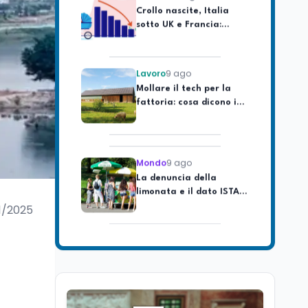
sotto UK e Francia:
dietro il gap c'è il
welfare
Lavoro
9 ago
Mollare il tech per la
fattoria: cosa dicono i
dati italiani nel 2025
Mondo
9 ago
La denuncia della
limonata e il dato ISTAT
sul tempo online dei
ragazzi
11/2025
Scuola
9 ago
Insegnare matematica
in Italia: quali lauree e
CFU servono per A-26 e
A-28
Lavoro
9 ago