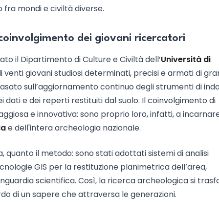
ra mondi e civiltà diverse.
l coinvolgimento dei giovani ricercatori
o il Dipartimento di Culture e Civiltà dell’
Università di
 venti giovani studiosi determinati, precisi e armati di gr
 basato sull’aggiornamento continuo degli strumenti di ind
ati e dei reperti restituiti dal suolo. Il coinvolgimento di
giosa e innovativa: sono proprio loro, infatti, a incarnare 
ia
e dell'intera archeologia nazionale.
 quanto il metodo: sono stati adottati sistemi di analisi
 tecnologie GIS per la restituzione planimetrica dell’area,
nguardia scientifica. Così, la ricerca archeologica si tras
ardo di un sapere che attraversa le generazioni.