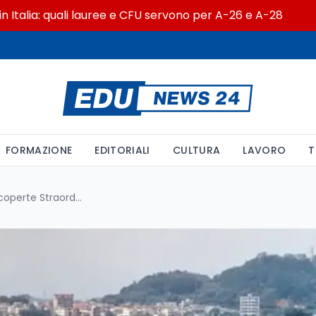
: quali lauree e CFU servono per A-26 e A-28
Salv
FORMAZIONE
EDITORIALI
CULTURA
LAVORO
T
Aquileia Svela Nuovi Tesori: Scoperte Straordinarie dal Fondo ex Pasqualis Raccontano la Vita dell’Antico Porto Fluviale