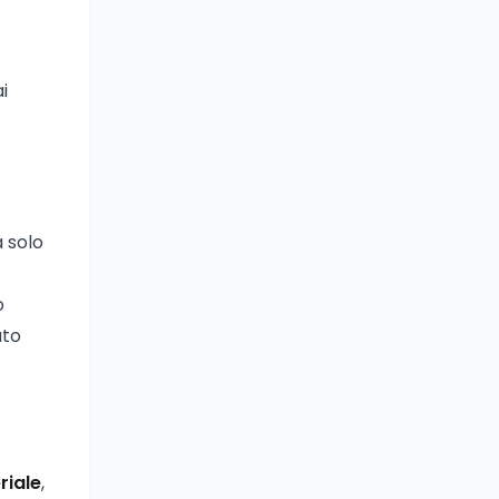
i
a solo
o
ato
riale
,