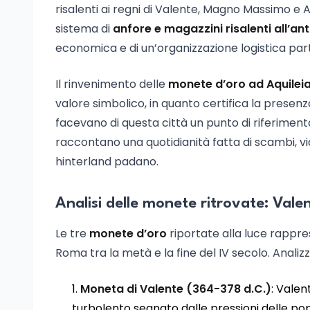
risalenti ai regni di Valente, Magno Massimo e A
sistema di
anfore e magazzini risalenti all’ant
economica e di un’organizzazione logistica par
Il rinvenimento delle
monete d’oro ad Aquilei
valore simbolico, in quanto certifica la presenz
facevano di questa città un punto di riferiment
raccontano una quotidianità fatta di scambi, vi
hinterland padano.
Analisi delle monete ritrovate: Va
Le tre
monete d’oro
riportate alla luce rappre
Roma tra la metà e la fine del IV secolo. Analizz
Moneta di Valente (364-378 d.C.)
: Vale
turbolento segnato dalle pressioni delle pop