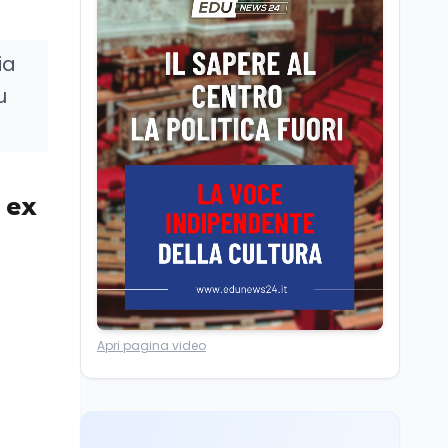
Salvini vuole tassare le
banche per aumentare
le pensioni: cosa cambia
ia
u
Editoriali
9 ago
Crollo nascite, Italia
sotto UK e Francia:
dietro il gap c'è il
welfare
 ex
Lavoro
9 ago
Mollare il tech per la
fattoria: cosa dicono i
dati italiani nel 2025
Mondo
9 ago
Apri pagina video
La denuncia della
limonata e il dato ISTAT
sul tempo online dei
ragazzi
Scuola
9 ago