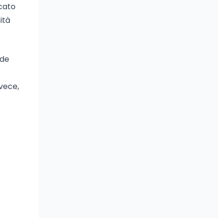
icato
ità
nde
nvece,