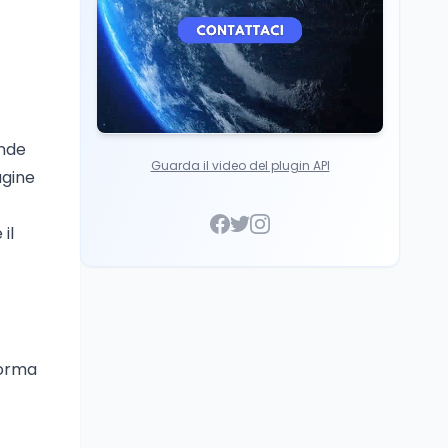
ande
Guarda il video del plugin API
agine
il
forma